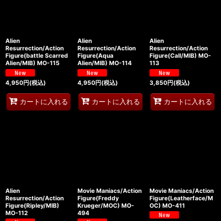
Alien
Alien
Alien
Resurrection/Action
Resurrection/Action
Resurrection/Action
Figure(battle Scarred
Figure(Aqua
Figure(Call/MIB) MO-
Alien/MIB) MO-115
Alien/MIB) MO-114
113
4,950
円
(税込)
4,950
円
(税込)
3,850
円
(税込)
カートに入れる
カートに入れる
カートに入れる
Alien
Movie Maniacs/Action
Movie Maniacs/Action
Resurrection/Action
Figure(Freddy
Figure(Leatherface/M
Figure(Ripley/MIB)
Krueger/MOC) MO-
OC) MO-411
MO-112
494