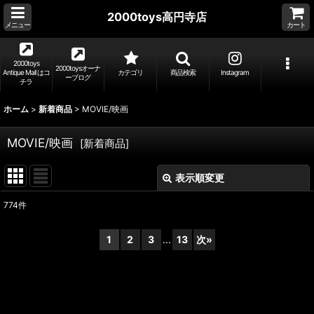
2000toys高円寺店
メニュー
カート
2000toys
2000toysオーナ
Antique Mall はコ
カテゴリ
商品検索
Instagram
ーブログ
チラ
ホーム
>
新着商品
>
MOVIE/映画
MOVIE/映画
[
新着商品
]
表示順変更
閉じる
774
件
表示数
:
1
2
3
...
13
次
»
並び順
:
絞り込む