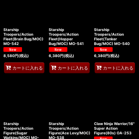
Starship
Starship
Starship
Troopers/Action
Troopers/Action
Troopers/Action
Fleet(Brain Bug/MOC)
Fleet(Hopper
Fleet(Tanker
MO-542
Bug/MOC) MO-541
Bug/MOC) MO-540
8,580
円
(税込)
6,380
円
(税込)
6,380
円
(税込)
カートに入れる
カートに入れる
カートに入れる
Starship
Starship
Claw Ninja Warrior/16"
Troopers/Action
Troopers/Action
Super Action
Figure(Sugar
Figure(Ace Levy/MOC)
Figure(80s) OA-253
Watkins/MOC) MO-
MO-538