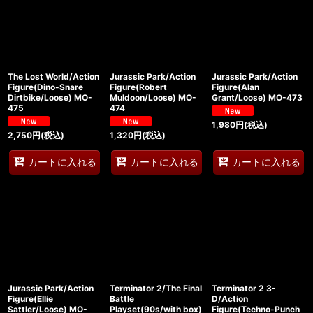
The Lost World/Action
Jurassic Park/Action
Jurassic Park/Action
Figure(Dino-Snare
Figure(Robert
Figure(Alan
Dirtbike/Loose) MO-
Muldoon/Loose) MO-
Grant/Loose) MO-473
475
474
1,980
円
(税込)
2,750
円
(税込)
1,320
円
(税込)
カートに入れる
カートに入れる
カートに入れる
Jurassic Park/Action
Terminator 2/The Final
Terminator 2 3-
Figure(Ellie
Battle
D/Action
Sattler/Loose) MO-
Playset(90s/with box)
Figure(Techno-Punch