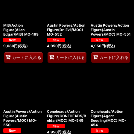
MIB/Action
Austin Powers/Action
Austin Powers/Action
Figure(Alien
Figure(Dr. Evil/MOC)
Figure(Austin
Edgar/MIB) MO-169
MO-552
Powers/MOC) MO-551
9,680
円
(税込)
4,950
円
(税込)
4,950
円
(税込)
カートに入れる
カートに入れる
カートに入れる
Austin Powers/Action
Coneheads/Action
Coneheads/Action
Figure(Austin
Figure(CONEHEADS/B
Figure(Agent
Powers/MOC) MO-
eldar/MOC) MO-549
Seedling/MOC) MO-
550
454
4,950
円
(税込)