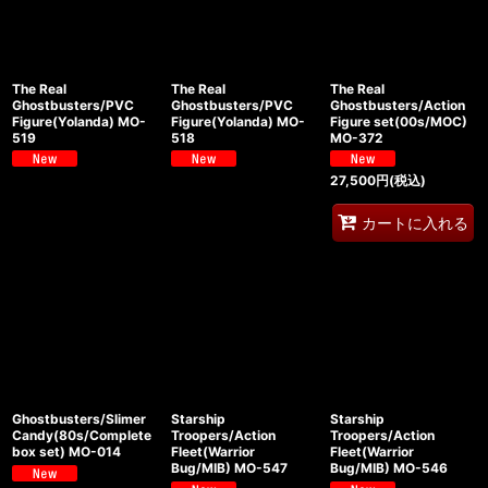
The Real
The Real
The Real
Ghostbusters/PVC
Ghostbusters/PVC
Ghostbusters/Action
Figure(Yolanda) MO-
Figure(Yolanda) MO-
Figure set(00s/MOC)
519
518
MO-372
27,500
円
(税込)
カートに入れる
Ghostbusters/Slimer
Starship
Starship
Candy(80s/Complete
Troopers/Action
Troopers/Action
box set) MO-014
Fleet(Warrior
Fleet(Warrior
Bug/MIB) MO-547
Bug/MIB) MO-546