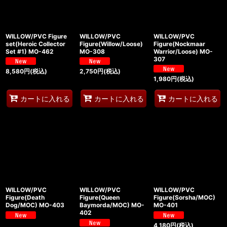
WILLOW/PVC Figure
WILLOW/PVC
WILLOW/PVC
set(Heroic Collector
Figure(Willow/Loose)
Figure(Nockmaar
Set #1) MO-462
MO-308
Warrior/Loose) MO-
307
8,580
円
(税込)
2,750
円
(税込)
1,980
円
(税込)
カートに入れる
カートに入れる
カートに入れる
WILLOW/PVC
WILLOW/PVC
WILLOW/PVC
Figure(Death
Figure(Queen
Figure(Sorsha/MOC)
Dog/MOC) MO-403
Baymorda/MOC) MO-
MO-401
402
4,180
円
(税込)