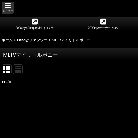
メニュー
2000toys Antique Mall はコチラ
2000toysオーナーブログ
ホーム
>
Fancy/ファンシー
>
MLP/マイリトルポニー
MLP/マイリトルポニー
118
件
表示数
:
並び順
: