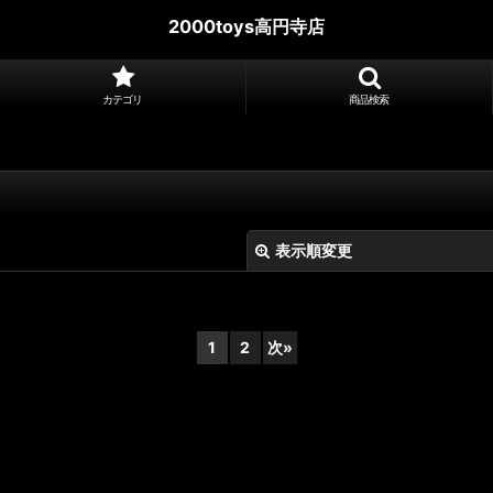
2000toys高円寺店
カテゴリ
商品検索
表示順変更
1
2
次
»
絞り込む