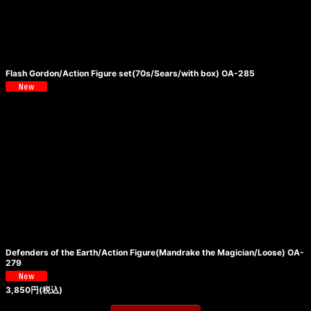
Flash Gordon/Action Figure set(70s/Sears/with box) OA-285
Defenders of the Earth/Action Figure(Mandrake the Magician/Loose) OA-
279
3,850
円
(税込)