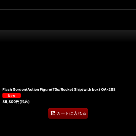
Flash Gordon/Action Figure(70s/Rocket Ship/with box) OA-288
85,800
円
(税込)
カートに入れる