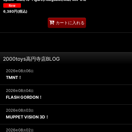
6,380
円
(税込)
カートに入れる
2000toys高円寺店BLOG
2026
08
06
年
月
日
TMNT！
2026
08
04
年
月
日
FLASH GORDON！
2026
08
03
年
月
日
MUPPET VISION 3D！
2026
08
02
年
月
日