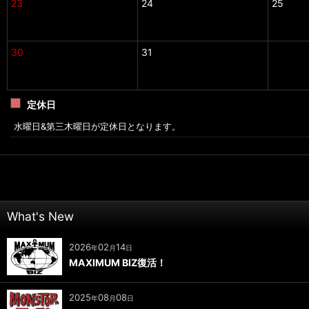
23
24
25
30
31
定休日
水曜日&第三木曜日が定休日となります。
What's New
2026
02
14
年
月
日
MAXIMUM BIZ復活！
2025
08
08
年
月
日