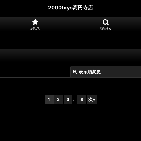
2000toys高円寺店
カテゴリ
商品検索
表示順変更
1
2
3
...
8
次
»
絞り込む