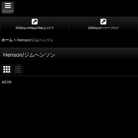
メニュー
2000toys Antique Mall はコチラ
2000toysオーナーブログ
ホーム
>
Henson/ジムヘンソン
Henson/ジムヘンソン
451
件
表示数
:
並び順
: