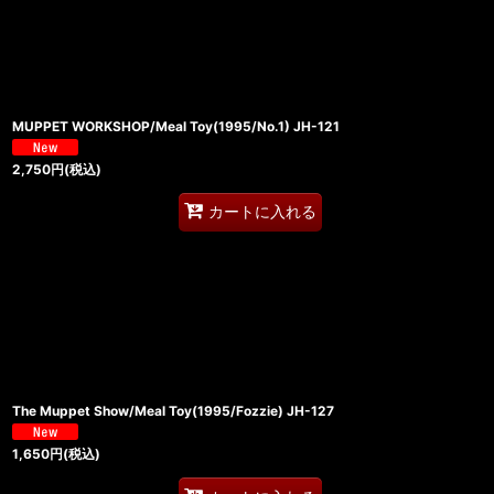
MUPPET WORKSHOP/Meal Toy(1995/No.1) JH-121
2,750
円
(税込)
カートに入れる
The Muppet Show/Meal Toy(1995/Fozzie) JH-127
1,650
円
(税込)