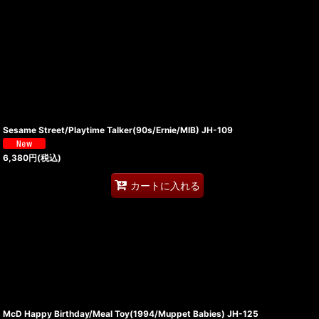
Sesame Street/Playtime Talker(90s/Ernie/MIB) JH-109
6,380
円
(税込)
カートに入れる
McD Happy Birthday/Meal Toy(1994/Muppet Babies) JH-125