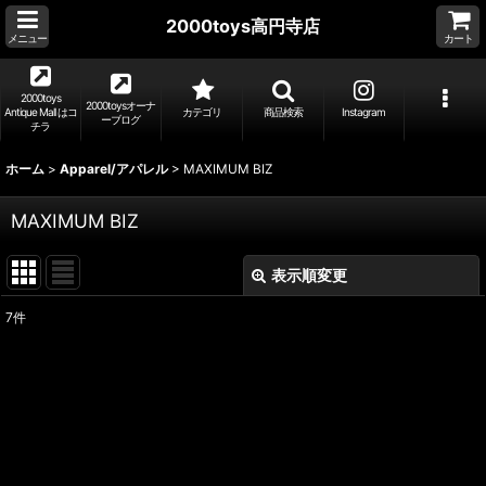
2000toys高円寺店
メニュー
カート
2000toys
2000toysオーナ
Antique Mall はコ
カテゴリ
商品検索
Instagram
ーブログ
チラ
ホーム
>
Apparel/アパレル
>
MAXIMUM BIZ
MAXIMUM BIZ
表示順変更
閉じる
7
件
表示数
:
並び順
:
絞り込む