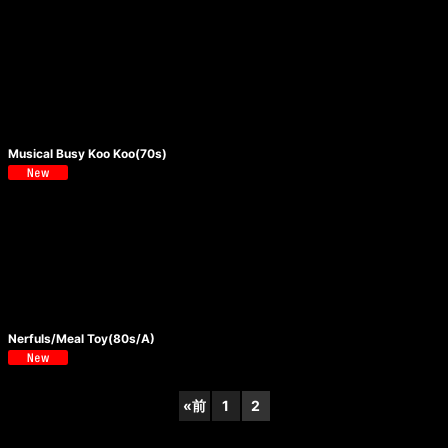
Musical Busy Koo Koo(70s)
Nerfuls/Meal Toy(80s/A)
«
前
1
2