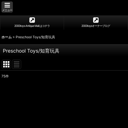
メニュー
2000toys Antique Mall はコチラ
2000toysオーナーブログ
ホーム
>
Preschool Toys/知育玩具
Preschool Toys/知育玩具
75
件
表示数
:
並び順
: