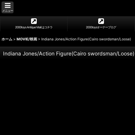
メニュー
2000toys Antique Mall はコチラ
2000toysオーナーブログ
ホーム
>
MOVIE/映画
>
Indiana Jones/Action Figure(Cairo swordsman/Loose)
Indiana Jones/Action Figure(Cairo swordsman/Loose)