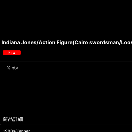
Indiana Jones/Action Figure(Cairo swordsman/Loo
商品詳細
1980s/Kenner