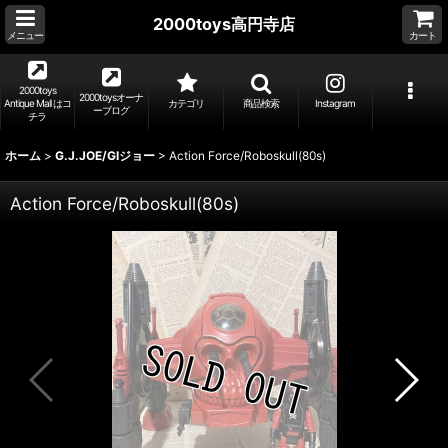
2000toys高円寺店
メニュー
カート
2000toys
2000toysオーナ
Antique Mall はコ
カテゴリ
商品検索
Instagram
ーブログ
チラ
ホーム
>
G.J.JOE/GIジョー
>
Action Force/Roboskull(80s)
Action Force/Roboskull(80s)