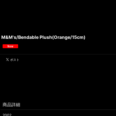
M&M's/Bendable Plush(Orange/15cm)
商品詳細
2002