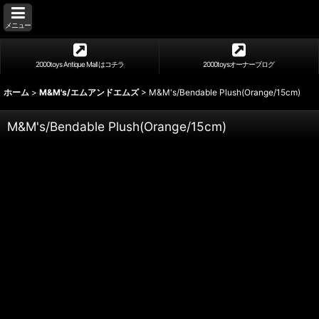
メニュー
2000toys Antique Mall はコチラ
2000toysオーナーブログ
ホーム
>
M&M's/エムアンドエムズ
>
M&M's/Bendable Plush(Orange/15cm)
M&M's/Bendable Plush(Orange/15cm)