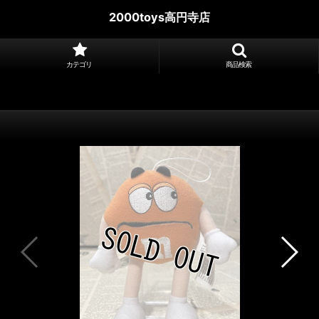
2000toys高円寺店
カテゴリ
商品検索