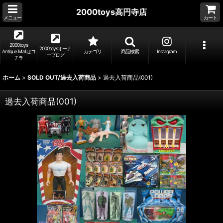
2000toys高円寺店
メニュー
カート
2000toys
2000toysオーナ
Antique Mall はコ
カテゴリ
商品検索
Instagram
ーブログ
チラ
ホーム
>
SOLD OUT/過去入荷商品
>
過去入荷商品(001)
過去入荷商品(001)