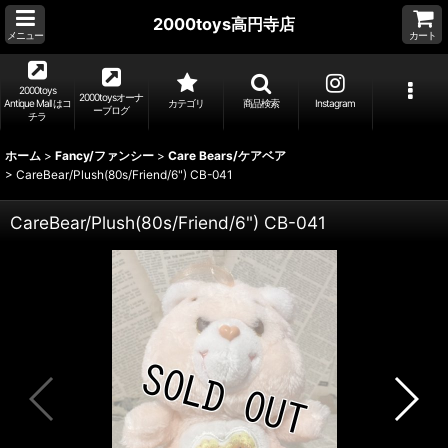
2000toys高円寺店
メニュー
カート
2000toys
2000toysオーナ
Antique Mall はコ
カテゴリ
商品検索
Instagram
ーブログ
チラ
ホーム
>
Fancy/ファンシー
>
Care Bears/ケアベア
>
CareBear/Plush(80s/Friend/6") CB-041
CareBear/Plush(80s/Friend/6") CB-041