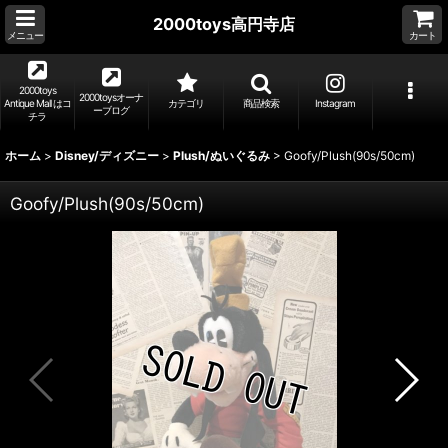
2000toys高円寺店
メニュー
カート
2000toys
2000toysオーナ
Antique Mall はコ
カテゴリ
商品検索
Instagram
ーブログ
チラ
ホーム
>
Disney/ディズニー
>
Plush/ぬいぐるみ
>
Goofy/Plush(90s/50cm)
Goofy/Plush(90s/50cm)