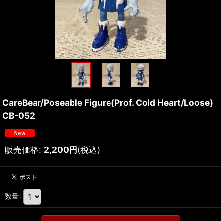
CareBear/Poseable Figure(Prof. Cold Heart/Loose)
CB-052
販売価格
:
2,200
円
(税込)
数量
: