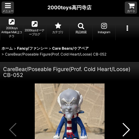
2000toys高円寺店
メニュー
カート
2000toys
2000toysオーナ
Antique Mall はコ
カテゴリ
商品検索
Instagram
ーブログ
チラ
ホーム
>
Fancy/ファンシー
>
Care Bears/ケアベア
>
CareBear/Poseable Figure(Prof. Cold Heart/Loose) CB-052
CareBear/Poseable Figure(Prof. Cold Heart/Loose)
CB-052