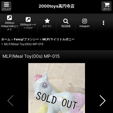
2000toys高円寺店
メニュー
カート
2000toys
2000toysオーナ
Antique Mall はコ
カテゴリ
商品検索
Instagram
ーブログ
チラ
ホーム
>
Fancy/ファンシー
>
MLP/マイリトルポニー
>
MLP/Meal Toy(00s) MP-015
MLP/Meal Toy(00s) MP-015