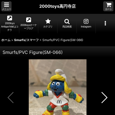
2000toys高円寺店
メニュー
カート
2000toys
2000toysオーナ
Antique Mall はコ
カテゴリ
商品検索
Instagram
ーブログ
チラ
ホーム
>
Smurfs/スマーフ
>
Smurfs/PVC Figure(SM-066)
Smurfs/PVC Figure(SM-066)