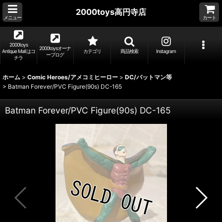
2000toys高円寺店
メニュー
カート
2000toys
2000toysオーナ
Antique Mall はコ
カテゴリ
商品検索
Instagram
ーブログ
チラ
ホーム
>
Comic Heroes/アメコミヒーロー
>
DC/バットマン等
>
Batman Forever/PVC Figure(90s) DC-165
Batman Forever/PVC Figure(90s) DC-165