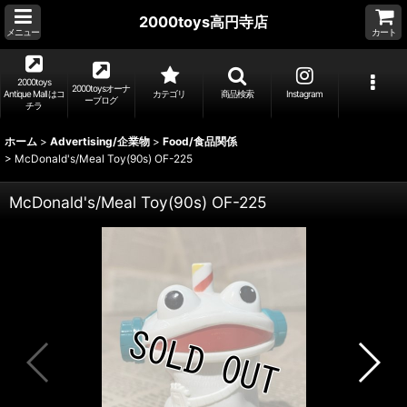
2000toys高円寺店
メニュー
カート
2000toys
2000toysオーナ
Antique Mall はコ
カテゴリ
商品検索
Instagram
ーブログ
チラ
ホーム
>
Advertising/企業物
>
Food/食品関係
>
McDonald's/Meal Toy(90s) OF-225
McDonald's/Meal Toy(90s) OF-225