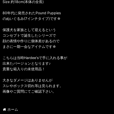
Size 約18cm(本体の全長)
80年代に発売されたPound Puppies
のぬいぐるみ(7インチタイプ)です☆
保護犬を家族として迎えるという
コンセプトで誕生したシリーズで
顔の表情や作りに個体差があるので
まさに一期一会なアイテムです☆
こちらは当時Hardee'sで手に入れる事が
出来たバージョンとなります♪
貴重な箱入りの未使用品！
大きなダメージはありませんが
スレやボックス切れ等は見られます。
画像やご質問にてご確認下さい。
ホーム