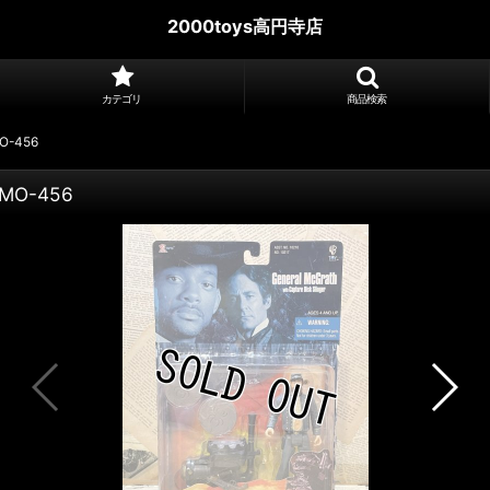
2000toys高円寺店
カテゴリ
商品検索
MO-456
) MO-456