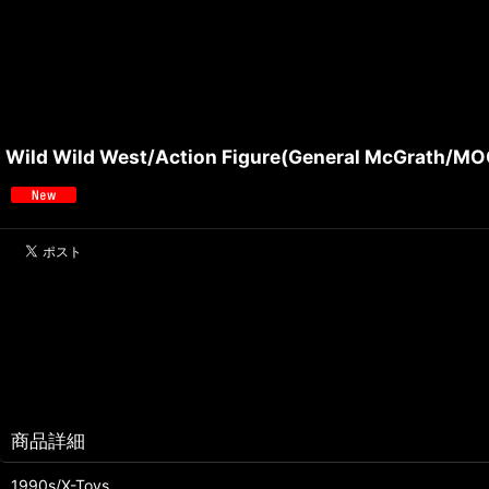
Wild Wild West/Action Figure(General McGrath/M
商品詳細
1990s/X-Toys