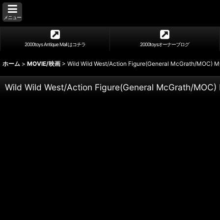
メニュー
2000toys Antique Mall はコチラ
2000toysオーナーブログ
ホーム
>
MOVIE/映画
>
Wild Wild West/Action Figure(General McGrath/MOC) 
Wild Wild West/Action Figure(General McGrath/MOC