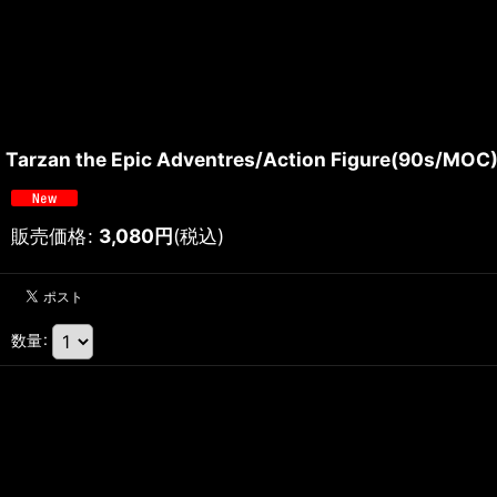
Tarzan the Epic Adventres/Action Figure(90s/MOC
販売価格
:
3,080
円
(税込)
数量
: