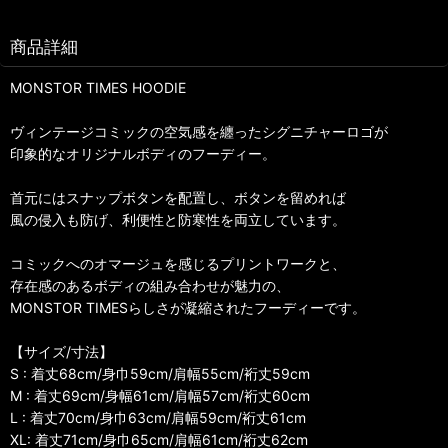
商品詳細
MONSTOR TIMES HOODIE
ヴィンテージコミックの空気感を纏ったシグニチャーロゴが
印象的なオリジナルボディのフーディー。
首元にはスナップボタンを配置し、ボタンを留めれば
風の侵入も防げ、利便性と防寒性を両立しています。
コミックへのオマージュを感じるプリントワークと、
存在感のあるボディの組み合わせが魅力の、
MONSTOR TIMESらしさが凝縮されたフーディーです。
【サイズ/寸法】
S : 着丈68cm/身巾59cm/肩幅55cm/裄丈59cm
M : 着丈69cm/身幅61cm/肩幅57cm/裄丈60cm
L : 着丈70cm/身巾63cm/肩幅59cm/裄丈61cm
XL: 着丈71cm/身巾65cm/肩幅61cm/裄丈62cm