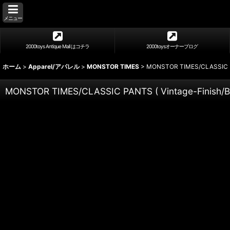
メニュー
2000toys Antique Mall はコチラ
2000toysオーナーブログ
ホーム
>
Apparel/アパレル
>
MONSTOR TIMES
>
MONSTOR TIMES/CLASSIC PAN
MONSTOR TIMES/CLASSIC PANTS ( Vintage-Finish/B