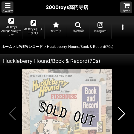
2000toys高円寺店
メニュー
カート
2000toys
2000toysオーナ
Antique Mall はコ
カテゴリ
商品検索
Instagram
ーブログ
チラ
ホーム
>
LP/EP/レコード
>
Huckleberry Hound/Book & Record(70s)
Huckleberry Hound/Book & Record(70s)