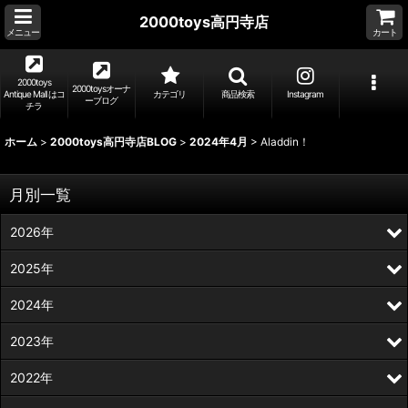
2000toys高円寺店
メニュー
カート
2000toys
2000toysオーナ
Antique Mall はコ
カテゴリ
商品検索
Instagram
ーブログ
チラ
ホーム
>
2000toys高円寺店BLOG
>
2024年4月
>
Aladdin！
月別一覧
2026年
2025年
2024年
2023年
2022年