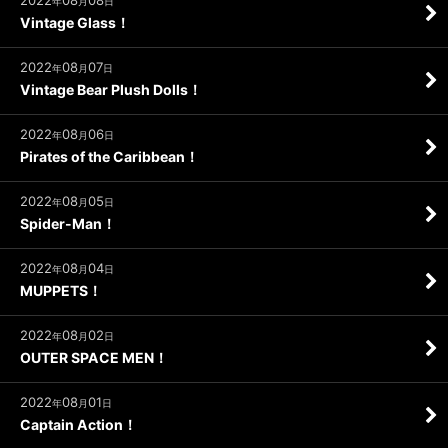
2022
08
08
年
月
日
Vintage Glass！
2022
08
07
年
月
日
Vintage Bear Plush Dolls！
2022
08
06
年
月
日
Pirates of the Caribbean！
2022
08
05
年
月
日
Spider-Man！
2022
08
04
年
月
日
MUPPETS！
2022
08
02
年
月
日
OUTER SPACE MEN！
2022
08
01
年
月
日
Captain Action！