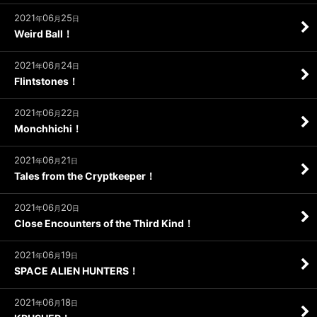
2021
06
25
年
月
日
Weird Ball！
2021
06
24
年
月
日
Flintstones！
2021
06
22
年
月
日
Monchhichi！
2021
06
21
年
月
日
Tales from the Cryptkeeper！
2021
06
20
年
月
日
Close Encounters of the Third Kind！
2021
06
19
年
月
日
SPACE ALIEN HUNTERS！
2021
06
18
年
月
日