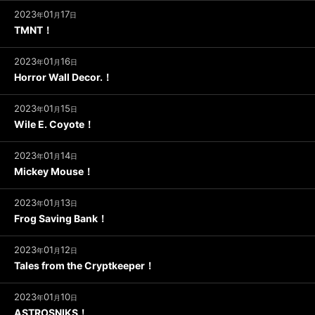
2023
01
17
年
月
日
TMNT！
2023
01
16
年
月
日
Horror Wall Decor.！
2023
01
15
年
月
日
Wile E. Coyote！
2023
01
14
年
月
日
Mickey Mouse！
2023
01
13
年
月
日
Frog Saving Bank！
2023
01
12
年
月
日
Tales from the Cryptkeeper！
2023
01
10
年
月
日
ASTROSNIKS！