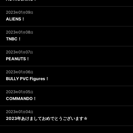
2023
01
09
年
月
日
ALIENS！
2023
01
08
年
月
日
TNBC！
2023
01
07
年
月
日
PEANUTS！
2023
01
06
年
月
日
BULLY PVC Figures！
2023
01
05
年
月
日
COMMANDO！
2023
01
04
年
月
日
2023年あけましておめでとうございます☆