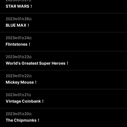
年
月
日
STAR WARS！
2023
01
26
年
月
日
BLUE MAX！
2023
01
24
年
月
日
Flintstones！
2023
01
23
年
月
日
World's Greatest Super Heroes！
2023
01
22
年
月
日
Mickey Mouse！
2023
01
21
年
月
日
Vintage Coinbank！
2023
01
20
年
月
日
The Chipmunks！