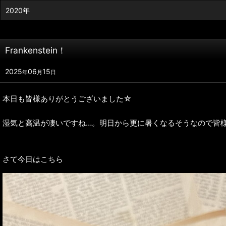
2020年
Frankenstein！
2025
06
15
年
月
日
本日も皆様ありがとうございました☆
湿気と高温が凄いですね…。明日から更に暑くなるそうなので皆
さて今日はこちら