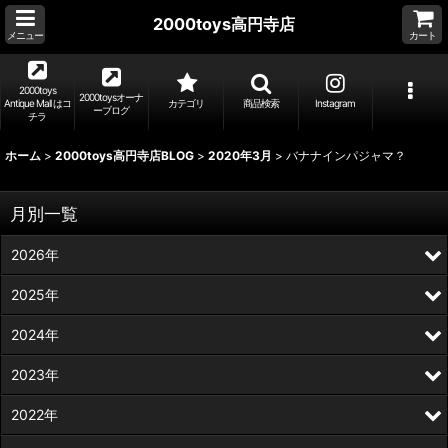
2000toys高円寺店
メニュー
カート
2000toys
2000toysオーナ
Antique Mall はコ
カテゴリ
商品検索
Instagram
ーブログ
チラ
ホーム
>
2000toys高円寺店BLOG
>
2020年3月
>
バナナインパジャマ？
月別一覧
2026年
2025年
2024年
2023年
2022年