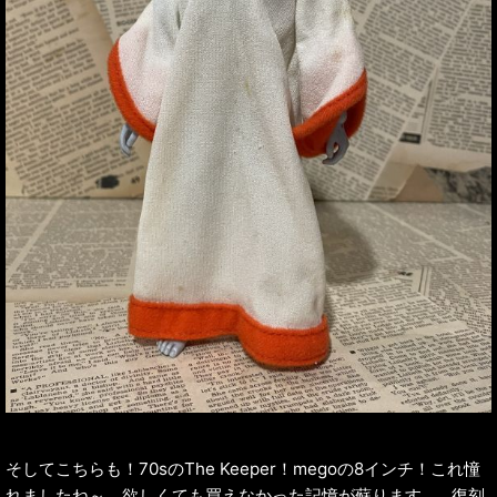
そしてこちらも！70sのThe Keeper！megoの8インチ！これ憧
れましたね～。欲しくても買えなかった記憶が蘇ります…。復刻