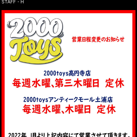
STAFF・H