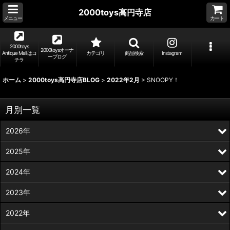
2000toys高円寺店
メニュー
カート
2000toys
2000toysオーナ
Antique Mall はコ
カテゴリ
商品検索
Instagram
ーブログ
チラ
ホーム
>
2000toys高円寺店BLOG
>
2022年2月
>
SNOOPY！
月別一覧
2026年
2025年
2024年
2023年
2022年