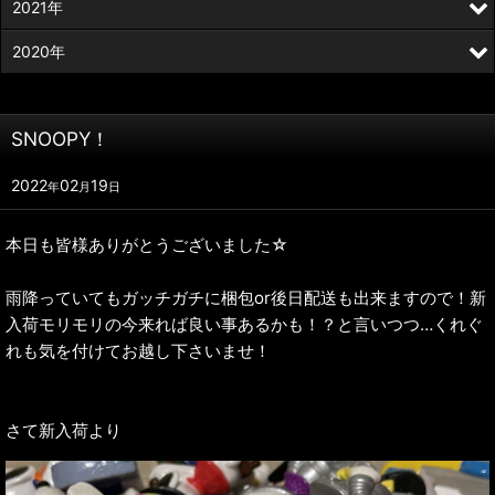
2021年
2020年
SNOOPY！
2022
02
19
年
月
日
本日も皆様ありがとうございました☆
雨降っていてもガッチガチに梱包or後日配送も出来ますので！新
入荷モリモリの今来れば良い事あるかも！？と言いつつ…くれぐ
れも気を付けてお越し下さいませ！
さて新入荷より