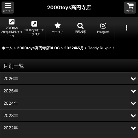
2000toys高円寺店
メニュー
カート
2000toys
2000toysオーナ
Antique Mall はコ
カテゴリ
商品検索
Instagram
ーブログ
チラ
ホーム
>
2000toys高円寺店BLOG
>
2022年5月
>
Teddy Ruxpin！
月別一覧
2026年
2025年
2024年
2023年
2022年