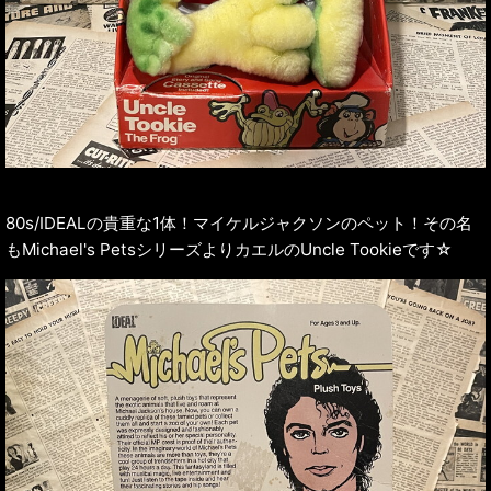
80s/IDEALの貴重な1体！マイケルジャクソンのペット！その名
もMichael's PetsシリーズよりカエルのUncle Tookieです☆