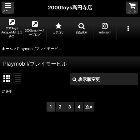
2000toys高円寺店
メニュー
カート
2000toys
2000toysオーナ
Antique Mall はコ
カテゴリ
商品検索
Instagram
ーブログ
チラ
ホーム
>
Playmobil/プレイモービル
Playmobil/プレイモービル
表示順変更
閉じる
219
件
表示数
:
1
2
3
4
次
»
並び順
:
絞り込む