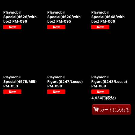
Playmobil
Playmobil
Playmobil
Special(4626/with
Special(4620/with
Special(4648/with
box) PM-096
box) PM-095
box) PM-066
Playmobil
Playmobil
Playmobil
Special(4575/MIB)
Figure(9247/Loose)
Figure(9248/Loose)
PM-053
PM-090
PM-089
4,950
円
(税込)
カートに入れる